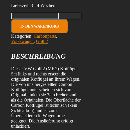
Lieferzeit:
3 - 4 Wochen
VW
Golf
2
IN DEN WARENKORB
(MK2)
Carbon
Kategorien:
Carbonparts
,
Kotflügel
Volkswagen
,
Golf 2
links
und
BESCHREIBUNG
rechts
in
technischer
Dieser VW Golf 2 (MK2) Kotflügel –
Ausführung
Set links und rechts ersetzt die
Menge
originalen Kotflügel an Ihrem Wagen.
Die von uns hergestellten Carbon
Kotflügel unterscheiden sich von
Original, indem sie 3cm breiter sind,
als die Originalen. Die Oberfläche der
Carbon Kotflügel ist technisch (kein
Sichtcarbon) und ist zum
Überlackieren in Wagenfarbe
geeignet. Die Auslieferung erfolgt
unlackiert.