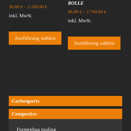
ROLLE
36,00
€
–
2.160,00
€
46,00
€
–
2.760,00
€
inkl. MwSt.
inkl. MwSt.
Dieses
Dies
Produkt
Ausführung wählen
Prod
Ausführung wählen
weist
weist
mehrere
mehr
Varianten
Vari
auf.
auf.
Die
Die
Optionen
Opti
können
könn
auf
auf
Carbonparts
der
der
Produktseite
Composites
Produ
gewählt
gewä
werden
Formenbau tooling
werd