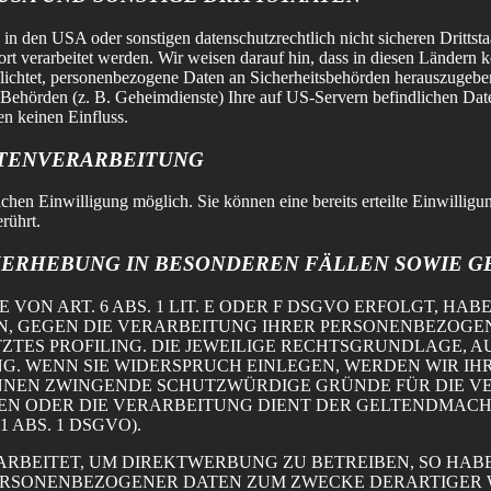
 den USA oder sonstigen datenschutzrechtlich nicht sicheren Drittsta
rt verarbeitet werden. Wir weisen darauf hin, dass in diesen Ländern 
chtet, personenbezogene Daten an Sicherheitsbehörden herauszugeben, 
-Behörden (z. B. Geheimdienste) Ihre auf US-Servern befindlichen D
en keinen Einfluss.
ATENVERARBEITUNG
chen Einwilligung möglich. Sie können eine bereits erteilte Einwilligu
rührt.
ERHEBUNG IN BESONDEREN FÄLLEN SOWIE GEG
N ART. 6 ABS. 1 LIT. E ODER F DSGVO ERFOLGT, HABE
N, GEGEN DIE VERARBEITUNG IHRER PERSONENBEZOGEN
ZTES PROFILING. DIE JEWEILIGE RECHTSGRUNDLAGE, A
G. WENN SIE WIDERSPRUCH EINLEGEN, WERDEN WIR I
KÖNNEN ZWINGENDE SCHUTZWÜRDIGE GRÜNDE FÜR DIE V
GEN ODER DIE VERARBEITUNG DIENT DER GELTENDMA
ABS. 1 DSGVO).
BEITET, UM DIREKTWERBUNG ZU BETREIBEN, SO HABEN
ERSONENBEZOGENER DATEN ZUM ZWECKE DERARTIGER W