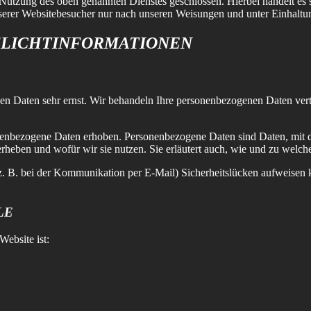
Nutzung des oben genannten Dienstes geschlossen. Hierbei handelt es s
nserer Websitebesucher nur nach unseren Weisungen und unter Einhalt
FLICHT­INFORMATIONEN
hen Daten sehr ernst. Wir behandeln Ihre personenbezogenen Daten vert
enbezogene Daten erhoben. Personenbezogene Daten sind Daten, mit de
erheben und wofür wir sie nutzen. Sie erläutert auch, wie und zu welc
(z. B. bei der Kommunikation per E-Mail) Sicherheitslücken aufweisen 
LE
Website ist: