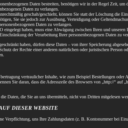
rsonenbezogenen Daten bestreiten, benötigen wir in der Regel Zeit, um 
enbezogenen Daten zu verlangen.
nrechtmäßig geschah/geschieht, können Sie statt der Löschung die Ein
tigen, Sie sie jedoch zur Ausübung, Verteidigung oder Geltendmachun
 personenbezogenen Daten zu verlangen.
 eingelegt haben, muss eine Abwägung zwischen Ihren und unseren In
 Einschränkung der Verarbeitung Ihrer personenbezogenen Daten zu ve
eschränkt haben, dürfen diese Daten – von ihrer Speicherung abgeseh
tz der Rechte einer anderen natürlichen oder juristischen Person ode
en.
ertragung vertraulicher Inhalte, wie zum Beispiel Bestellungen oder An
nnen Sie daran, dass die Adresszeile des Browsers von „http://“ auf „h
ie Daten, die Sie an uns übermitteln, nicht von Dritten mitgelesen we
UF DIESER WEBSITE
eine Verpflichtung, uns Ihre Zahlungsdaten (z. B. Kontonummer bei Ein