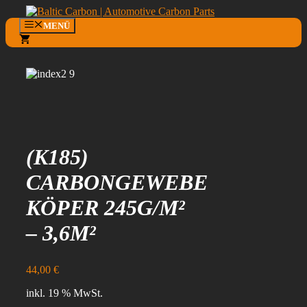
Zum
Inhalt
MENÜ
springen
0
(K185)
CARBONGEWEBE
KÖPER 245G/M²
– 3,6M²
44,00
€
inkl. 19 % MwSt.