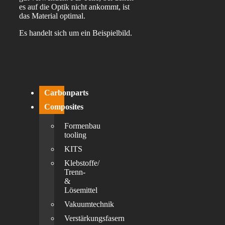
es auf die Optik nicht ankommt, ist
das Material optimal.
Es handelt sich um ein Beispielbild.
Carbonparts
Composites
Formenbau
tooling
KITS
Klebstoffe/
Trenn-
&
Lösemittel
Vakuumtechnik
Verstärkungsfasern