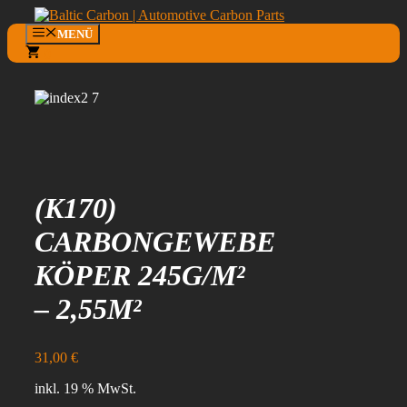
Zum
Inhalt
MENÜ
springen
0
(K170)
CARBONGEWEBE
KÖPER 245G/M²
– 2,55M²
31,00
€
inkl. 19 % MwSt.