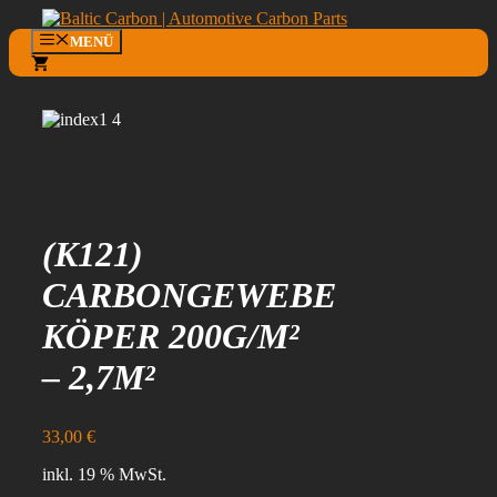
Zum
Inhalt
MENÜ
springen
0
(K121)
CARBONGEWEBE
KÖPER 200G/M²
– 2,7M²
33,00
€
inkl. 19 % MwSt.