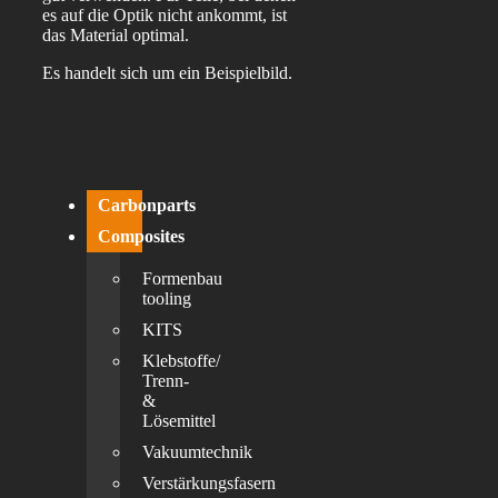
es auf die Optik nicht ankommt, ist
das Material optimal.
Es handelt sich um ein Beispielbild.
Carbonparts
Composites
Formenbau
tooling
KITS
Klebstoffe/
Trenn-
&
Lösemittel
Vakuumtechnik
Verstärkungsfasern