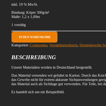
inkl. 19 % MwSt.
Bindung: Köper 300g/m²
Maße: 1,2 x 1,09m
1 vorrätig
(D61)
Designgewebe
IN DEN WARENKORB
Köper
Kategorien:
Composites
,
Verstärkungsfasern
,
Designgewebe So
300g/m²
mit
bronze
BESCHREIBUNG
Metallfaden
-
1,3m²
Unsere Materialien werden in Deutschland hergestellt.
Menge
Das Material versenden wir gefaltet in Karton. Durch das Knic
das Gewebe nicht für extrem akkurate Sichtanwendungen geeigne
das Material auch als Sichtlage gut verwenden. Für Teile, bei d
Es handelt sich um ein Beispielbild.