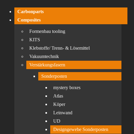
Carbonparts
Composites
Formenbau tooling
KITS
Klebstoffe/ Trenn- & Lösemittel
Vakuumtechnik
Verstärkungsfasern
Sonderposten
mystery boxes
Atlas
Köper
Leinwand
UD
Designgewebe Sonderposten