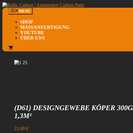
Zum
Inhalt
MENÜ
springen
SHOP
MASSANFERTIGUNG
YOUTUBE
ÜBER UNS
0
(D61) DESIGNGEWEBE KÖPER 300
1,3M²
21,00
€