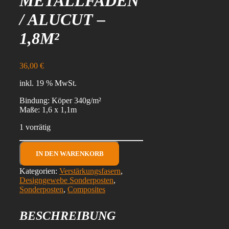
METALLFADEN
/ ALUCUT –
1,8M²
36,00
€
inkl. 19 % MwSt.
Bindung: Köper 340g/m²
Maße: 1,6 x 1,1m
1 vorrätig
(D46)
Designgewebe
IN DEN WARENKORB
Köper
Kategorien:
Verstärkungsfasern
,
340g/m²
Designgewebe Sonderposten
,
mit
Sonderposten
,
Composites
silber
Metallfaden
/
BESCHREIBUNG
Alucut
-