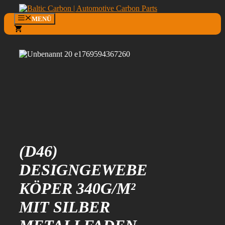
Zum
Inhalt
MENÜ
springen
0
(D46)
DESIGNGEWEBE
KÖPER 340G/M²
MIT SILBER