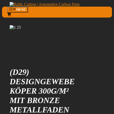
Zum
Inhalt
MENÜ
springen
0
(D29)
DESIGNGEWEBE
KÖPER 300G/M²
MIT BRONZE
METALLFADEN