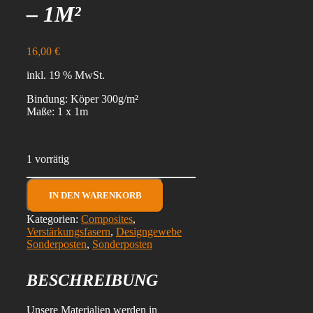
– 1M²
16,00
€
inkl. 19 % MwSt.
Bindung: Köper 300g/m²
Maße: 1 x 1m
1 vorrätig
(D29)
Designgewebe
IN DEN WARENKORB
Köper
Kategorien:
Composites
,
300g/m²
Verstärkungsfasern
,
Designgewebe
mit
Sonderposten
,
Sonderposten
bronze
Metallfaden
-
BESCHREIBUNG
1m²
Menge
Unsere Materialien werden in