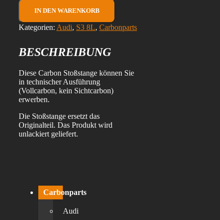
S3
8L
IN DEN WARENKORB
Carbon
Stoßstange
Kategorien:
Audi
,
S3 8L
,
Carbonparts
vorne
Menge
BESCHREIBUNG
Diese Carbon Stoßstange können Sie
in technischer Ausführung
(Vollcarbon, kein Sichtcarbon)
erwerben.
Die Stoßstange ersetzt das
Originalteil. Das Produkt wird
unlackiert geliefert.
Carbonparts
Audi