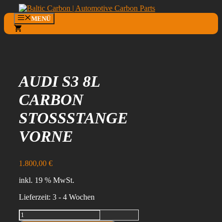
Zum
Inhalt
MENÜ
springen
0
AUDI S3 8L
CARBON
STOSSSTANGE V
ORNE
1.800,00
€
inkl. 19 % MwSt.
Lieferzeit:
3 - 4 Wochen
Audi