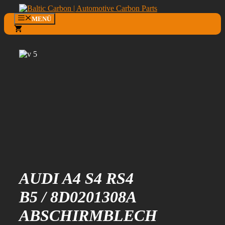
Zum
Inhalt
MENÜ
springen
0
AUDI A4 S4 RS4
B5 / 8D0201308A
ABSCHIRMBLECH