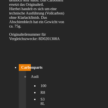
dennoch sehr stabil. Das Carbonteil
ersetzt das Originalteil.
Hierbei handelt es sich um eine
technische Ausführung (Vollcarbon)
ohne Klarlackfinish. Das
Abschirmblech hat ein Gewicht von
ca. 75g.
Originalteilenummer für
Vergleichszwecke: 8D0201308A
Carbonparts
Audi
100
R8
S3
8L