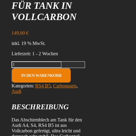
FÜR TANK IN
VOLLCARBON
149,00
€
inkl. 19 % MwSt.
Lieferzeit:
1 - 2 Wochen
Audi
A4
S4
IN DEN WARENKORB
RS4
B5
Kategorien:
RS4 B5
,
Carbonparts
,
/
Audi
8D0201308A
Abschirmblech
BESCHREIBUNG
für
Tank
in
Das Abschirmblech am Tank für den
Vollcarbon
Audi A4, S4, RS4 B5 ist aus
Menge
Vollcarbon gefertigt, ultra leicht und