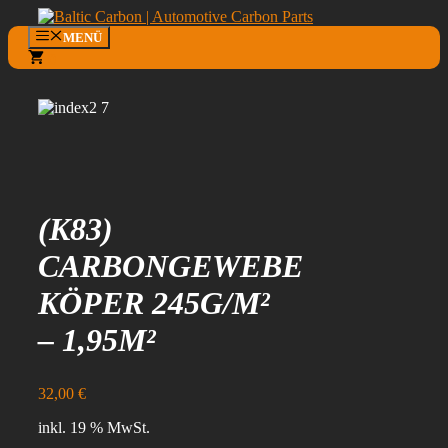
Zum
Inhalt
MENÜ
springen
0
(K83)
CARBONGEWEBE
KÖPER 245G/M²
– 1,95M²
32,00
€
inkl. 19 % MwSt.